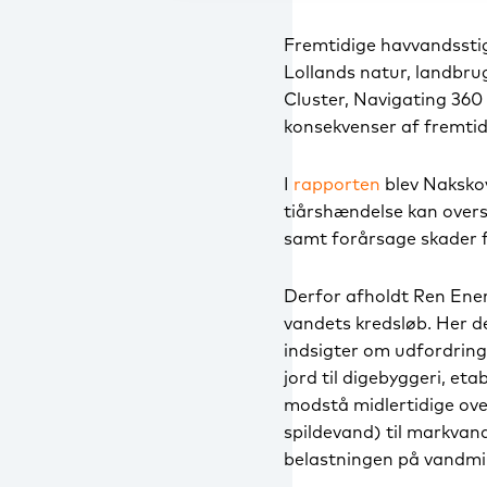
Fremtidige havvandssti
Lollands natur, landbru
Cluster, Navigating 360
konsekvenser af fremtid
I
rapporten
blev Nakskov
tiårshændelse kan overs
samt forårsage skader fo
Derfor afholdt Ren Ene
vandets kredsløb. Her 
indsigter om udfordring
jord til digebyggeri, eta
modstå midlertidige ove
spildevand) til markvan
belastningen på vandmil