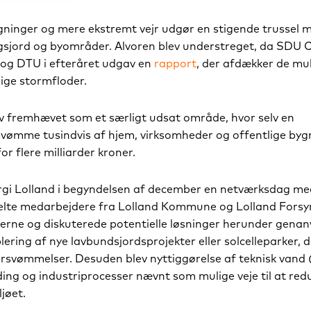
gninger og mere ekstremt vejr udgør en stigende trussel 
gsjord og byområder. Alvoren blev understreget, da SDU 
 og DTU i efteråret udgav en
rapport
, der afdækker de mu
ige stormfloder.
 fremhævet som et særligt udsat område, hvor selv en
vømme tusindvis af hjem, virksomheder og offentlige byg
r flere milliarder kroner.
rgi Lolland i begyndelsen af december en netværksdag me
delte medarbejdere fra Lolland Kommune og Lolland Forsy
erne og diskuterede potentielle løsninger herunder genan
blering af nye lavbundsjordsprojekter eller solcelleparker, 
rsvømmelser. Desuden blev nyttiggørelse af teknisk vand 
ding og industriprocesser nævnt som mulige veje til at red
jøet.