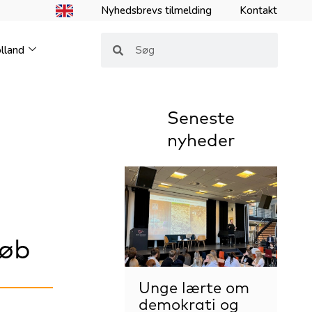
Nyhedsbrevs tilmelding
Kontakt
Søg
Søg
lland
Seneste
nyheder
løb
Unge lærte om
demokrati og