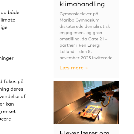
klimahandling
mod både
Gymnasieelever på
Climate
Maribo Gymnasium
diskuterede demokratisk
lige
engagement og grøn
omstilling, da Gate 21 –
partner i Ren Energi
Lolland – den 8.
ninger
november 2025 inviterede
Læs mere »
d fokus på
ning deres
vendelse af
der kan
(renset
ucere
Elever lærer om