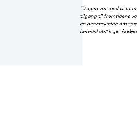
”Dagen var med til at 
tilgang til fremtidens v
en netværksdag om samme
beredskab,”
siger Anders