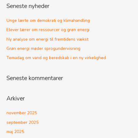
Seneste nyheder
e
f
Unge lærte om demokrati og klimahandling
t
Elever lærer om ressourcer og grøn energi
e
Ny analyse om energi til fremtidens vækst
r
Grøn energi møder sprogundervisning
:
Temadag om vand og beredskab i en ny virkelighed
Seneste kommentarer
Arkiver
november 2025
september 2025
maj 2025