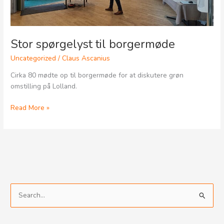
Stor spørgelyst til borgermøde
Uncategorized
/
Claus Ascanius
Cirka 80 mødte op til borgermøde for at diskutere grøn
omstilling på Lolland.
Read More »
S
ø
g