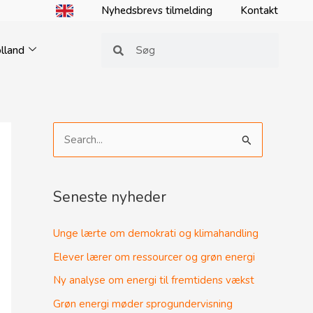
Nyhedsbrevs tilmelding
Kontakt
Søg
Søg
lland
S
ø
g
Seneste nyheder
e
f
Unge lærte om demokrati og klimahandling
t
Elever lærer om ressourcer og grøn energi
e
Ny analyse om energi til fremtidens vækst
r
Grøn energi møder sprogundervisning
: