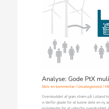
muligheder
på
Lolland
Analyse: Gode PtX muli
Skriv en kommentar
/
Uncategorized
/
Mi
Overskuddet af grøn strøm på Lolland ha
vi derfor glade for at kunne dele en ny a
muligheder for at udnytte overskuddet