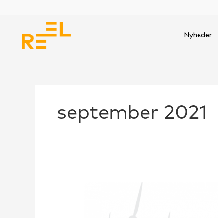
Gå
til
indholdet
Nyheder
september 2021
Analyse:
Gode
PtX