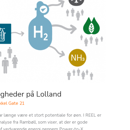
gheder på Lolland
kkel Gate 21
r længe være et stort potentiale for øen. I REEL er
nalyse fra Rambøll, som viser, at der er gode
 af vedvarende energi gennem Power-to-X.