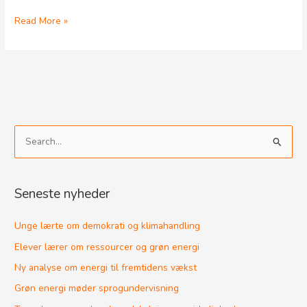
Read More »
S
ø
g
Seneste nyheder
e
f
Unge lærte om demokrati og klimahandling
t
Elever lærer om ressourcer og grøn energi
e
Ny analyse om energi til fremtidens vækst
r
Grøn energi møder sprogundervisning
: