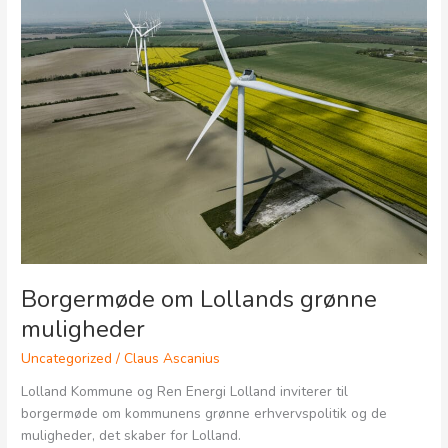
Lollands
grønne
muligheder
Borgermøde om Lollands grønne
muligheder
Uncategorized
/
Claus Ascanius
Lolland Kommune og Ren Energi Lolland inviterer til
borgermøde om kommunens grønne erhvervspolitik og de
muligheder, det skaber for Lolland.