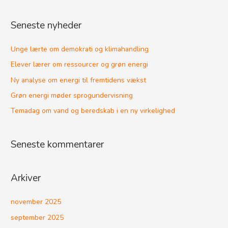
ø
g
Seneste nyheder
e
f
Unge lærte om demokrati og klimahandling
t
Elever lærer om ressourcer og grøn energi
e
Ny analyse om energi til fremtidens vækst
r
Grøn energi møder sprogundervisning
:
Temadag om vand og beredskab i en ny virkelighed
Seneste kommentarer
Arkiver
november 2025
september 2025