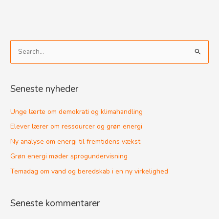
S
ø
g
Seneste nyheder
e
f
Unge lærte om demokrati og klimahandling
t
Elever lærer om ressourcer og grøn energi
e
Ny analyse om energi til fremtidens vækst
r
Grøn energi møder sprogundervisning
:
Temadag om vand og beredskab i en ny virkelighed
Seneste kommentarer